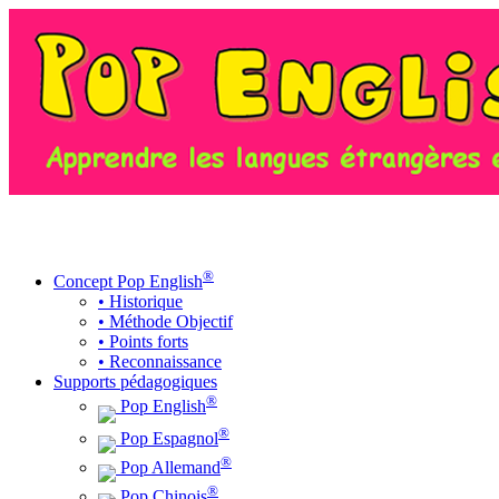
MENU
®
Concept Pop English
• Historique
• Méthode Objectif
• Points forts
• Reconnaissance
Supports pédagogiques
®
Pop English
®
Pop Espagnol
®
Pop Allemand
®
Pop Chinois