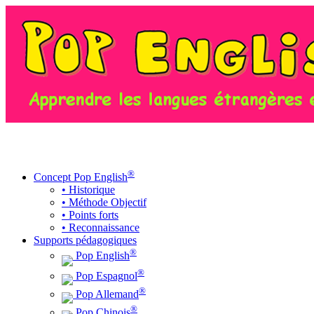
MENU
®
Concept Pop English
• Historique
• Méthode Objectif
• Points forts
• Reconnaissance
Supports pédagogiques
®
Pop English
®
Pop Espagnol
®
Pop Allemand
®
Pop Chinois