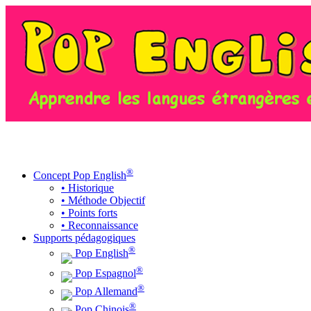
MENU
®
Concept Pop English
• Historique
• Méthode Objectif
• Points forts
• Reconnaissance
Supports pédagogiques
®
Pop English
®
Pop Espagnol
®
Pop Allemand
®
Pop Chinois